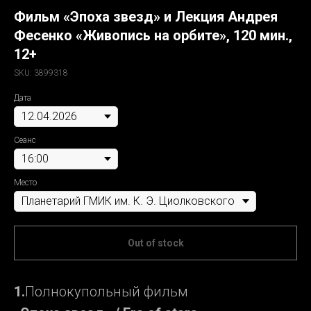
Фильм «Эпоха звезд» и Лекция Андрея
Фесенко «Живопись на орбите», 120 мин.,
12+
SKU:
3899318
Дата
Сеанс
Место
Out of stock
1.
Полнокупольный фильм